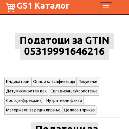
GS1 Каталог
Toggle
navigation
Податоци за GTIN
05319991646216
Индикатори
Опис и класификација
Пакување
Датуми/животен век
Складирање/користење
Состојки(прехрана)
Нутритивни факти
Материјали за рециклирање
Целосен приказ