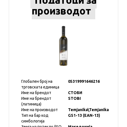
Податоци за
производот
Глобален број на
05319991646216
трговската единица
Име на брендот
СТОБИ
Име на брендот
STOBI
(латиница)
Име на производот
Temjanika\Temjanika
Тип на бар код
GS1-13 (EAN-13)
симбологија
Земја на потекло (ISO
Македонија