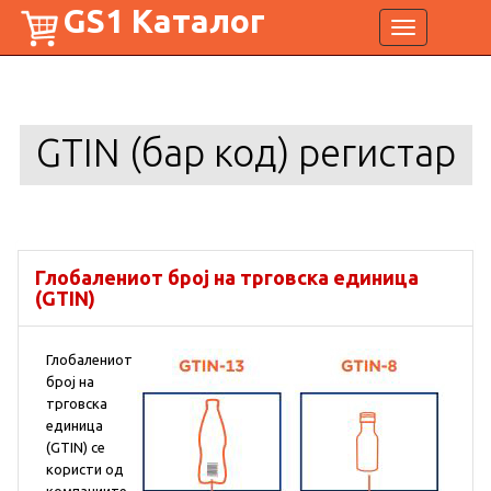
GS1 Каталог
Toggle
navigation
GTIN (бар код) регистар
Глобалениот број на трговска единица
(GTIN)
Глобалениот
број на
трговска
единица
(GTIN) се
користи од