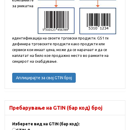
компаниите
за уникатна
идентификација на своите трговски продукти. GS1 ги
дефинира трговските продукти како продукти или
сервиси кои имаат цена, може да се нарачаат и да се
наплатат на било кое продажно место во рамките на
синџирот на снабдување.
Аплицирајте за свој GTIN број
Пребарување на GTIN (бар код) број
Изберете вид на GTIN (бар код):