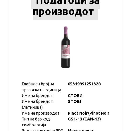
Податоци за
производот
Глобален број на
05319991251328
трговската единица
Име на брендот
СТОБИ
Име на брендот
STOBI
(латиница)
Име на производот
Pinot Noir\Pinot Noir
Тип на бар код
GS1-13 (EAN-13)
симбологија
Земја на потекло (ISO
Македонија