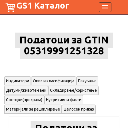
GS1 Каталог
Toggle
navigation
Податоци за GTIN
05319991251328
Индикатори
Опис и класификација
Пакување
Датуми/животен век
Складирање/користење
Состојки(прехрана)
Нутритивни факти
Материјали за рециклирање
Целосен приказ