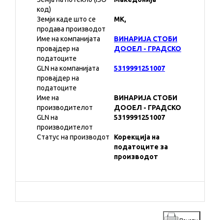
код)
Земји каде што се
MK,
продава производот
Име на компанијата
ВИНАРИЈА СТОБИ
провајдер на
ДООЕЛ - ГРАДСКО
податоците
GLN на компанијата
5319991251007
провајдер на
податоците
Име на
ВИНАРИЈА СТОБИ
производителот
ДООЕЛ - ГРАДСКО
GLN на
5319991251007
производителот
Статус на производот
Корекција на
податоците за
производот