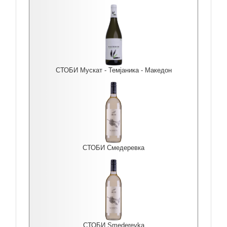
СТОБИ Мускат - Темјаника - Македон
СТОБИ Смедеревка
СТОБИ Smederevka