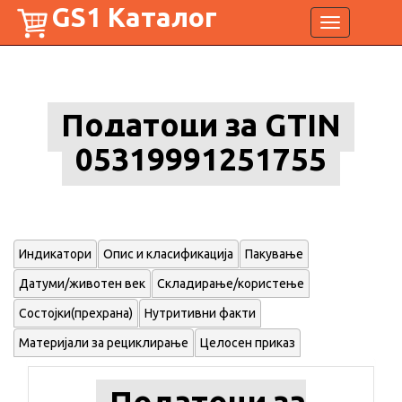
GS1 Каталог
Toggle
navigation
Податоци за GTIN
05319991251755
Индикатори
Опис и класификација
Пакување
Датуми/животен век
Складирање/користење
Состојки(прехрана)
Нутритивни факти
Материјали за рециклирање
Целосен приказ