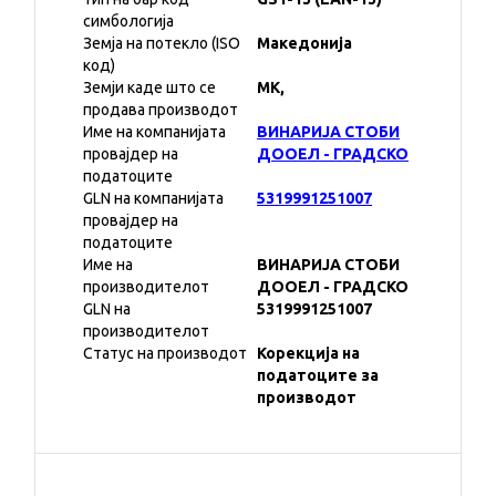
симбологија
Земја на потекло (ISO
Македонија
код)
Земји каде што се
MK,
продава производот
Име на компанијата
ВИНАРИЈА СТОБИ
провајдер на
ДООЕЛ - ГРАДСКО
податоците
GLN на компанијата
5319991251007
провајдер на
податоците
Име на
ВИНАРИЈА СТОБИ
производителот
ДООЕЛ - ГРАДСКО
GLN на
5319991251007
производителот
Статус на производот
Корекција на
податоците за
производот