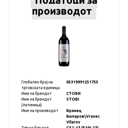
Податоци за
производот
Глобален број на
05319991251755
трговската единица
Име на брендот
СТОБИ
Име на брендот
STOBI
(латиница)
Име на производот
Вранец
Виларов\Vranec
Vilarov
Тип на бар код
GS1-13 (EAN-13)