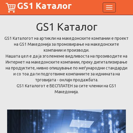
GS1 Каталог
Toggle
navigation
GS1
Каталог
GS1 Каталогот на артикли на македонските компании е проект
на GS1 Македонија за промовирање на македонските
компании и производи.
Нашата цел е да ја зголемеме видливоста на прозиводите на
Интернет на македонските компании, преку дигитализирање
на продуктите, нивно опишување по меѓународни стандарди
и со тоа да ги подготвиме компаниите за иднината на
трговијата - онлајн продажбата.
GS1 Каталогот е БЕСПЛАТЕН за сите членки на GS1
Македонија.