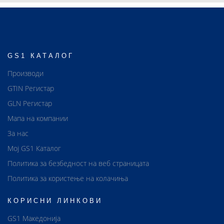
GS1 КАТАЛОГ
Производи
GTIN Регистар
GLN Регистар
Мапа на компании
За нас
Мој GS1 Каталог
Политика за безбедност на веб страницата
Политика за користење на колачиња
КОРИСНИ ЛИНКОВИ
GS1 Македонија