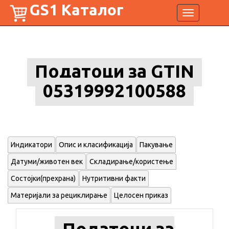
GS1 Каталог
Toggle
navigation
Податоци за GTIN
05319992100588
Индикатори
Опис и класификација
Пакување
Датуми/животен век
Складирање/користење
Состојки(прехрана)
Нутритивни факти
Материјали за рециклирање
Целосен приказ