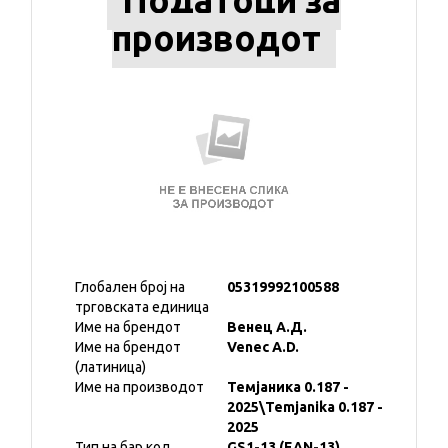
Податоци за
производот
Глобален број на
05319992100588
трговската единица
Име на брендот
Венец А.Д.
Име на брендот
Venec A.D.
(латиница)
Име на производот
Темјаника 0.187 -
2025\Temjanika 0.187 -
2025
Тип на бар код
GS1-13 (EAN-13)