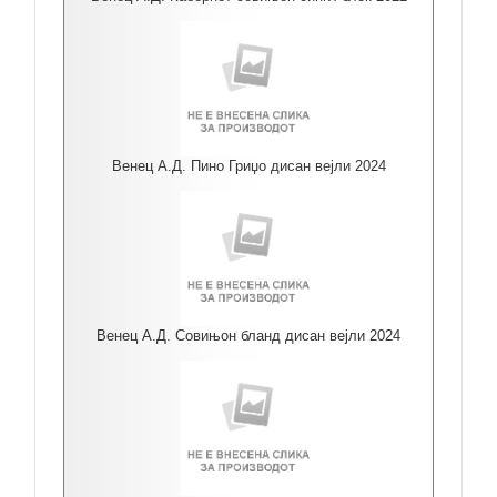
Венец А.Д. Пино Гриџо дисан вејли 2024
Венец А.Д. Совињон бланд дисан вејли 2024