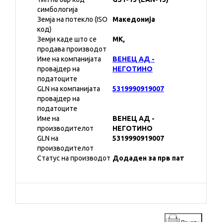
симбологија
Земја на потекло (ISO
Македонија
код)
Земји каде што се
MK,
продава производот
Име на компанијата
ВЕНЕЦ АД -
провајдер на
НЕГОТИНО
податоците
GLN на компанијата
5319990919007
провајдер на
податоците
Име на
ВЕНЕЦ АД -
производителот
НЕГОТИНО
GLN на
5319990919007
производителот
Статус на производот
Додаден за прв пат