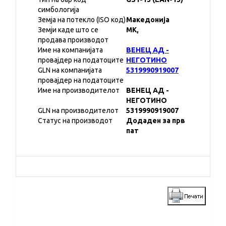
симбологија
Земја на потекло (ISO код)
Македонија
Земји каде што се
MK,
продава производот
Име на компанијата
ВЕНЕЦ АД -
провајдер на податоците
НЕГОТИНО
GLN на компанијата
5319990919007
провајдер на податоците
Име на производителот
ВЕНЕЦ АД -
НЕГОТИНО
GLN на производителот
5319990919007
Статус на производот
Додаден за прв
пат