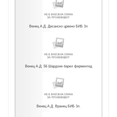
Венец А.Д. Дисанско црвено БИБ 3л
Венец А.Д. 56 Шардоне барел ферментед
Венец А.Д. Вранец БИБ 3л.