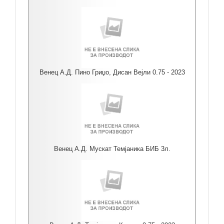
Венец А.Д. Пино Гриџо, Дисан Вејли 0.75 - 2023
Венец А.Д. Мускат Темјаника БИБ 3л.