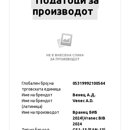
Податоци за
производот
Глобален број на
05319992100564
трговската единица
Име на брендот
Венец А.Д.
Име на брендот
Venec A.D.
(латиница)
Име на производот
Вранец БИБ
2024\Vranec BIB
2024
Тип на бар код
GS1-13 (EAN-13)