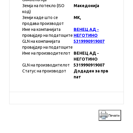
Земја на потекло (ISO
Македонија
код)
Земји каде што се
MK,
продава производот
Име на компанијата
ВЕНЕЦ АД -
провајдер на податоците
НЕГОТИНО
GLN на компанијата
5319990919007
провајдер на податоците
Име на производителот
ВЕНЕЦ АД -
НЕГОТИНО
GLN на производителот
5319990919007
Статус на производот
Додаден за прв
пат