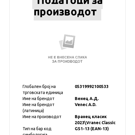
Податоци за
производот
Глобален број на
05319992100533
трговската единица
Име на брендот
Венец А.Д.
Име на брендот
Venec A.D.
(латиница)
Име на производот
Вранец класик
2023\Vranec Classic
Тип на бар код
GS1-13 (EAN-13)
симбологија