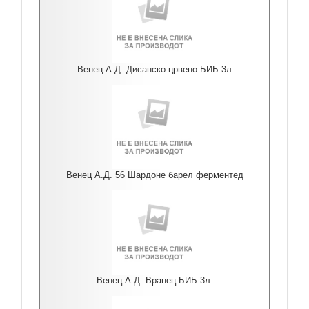
Венец А.Д. Дисанско црвено БИБ 3л
Венец А.Д. 56 Шардоне барел ферментед
Венец А.Д. Вранец БИБ 3л.