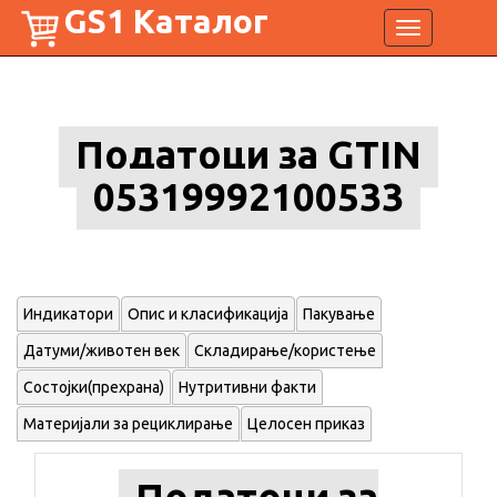
GS1 Каталог
Toggle
navigation
Податоци за GTIN
05319992100533
Индикатори
Опис и класификација
Пакување
Датуми/животен век
Складирање/користење
Состојки(прехрана)
Нутритивни факти
Материјали за рециклирање
Целосен приказ