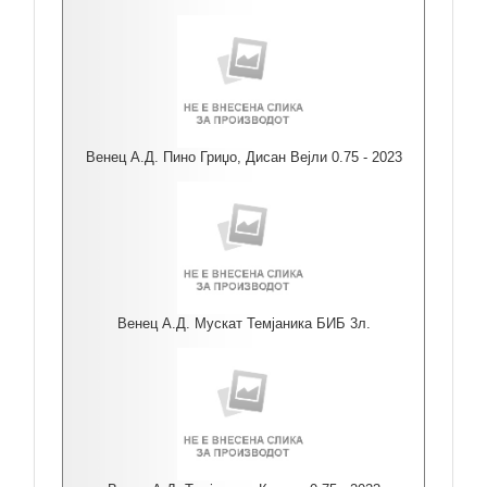
Венец А.Д. Пино Гриџо, Дисан Вејли 0.75 - 2023
Венец А.Д. Мускат Темјаника БИБ 3л.