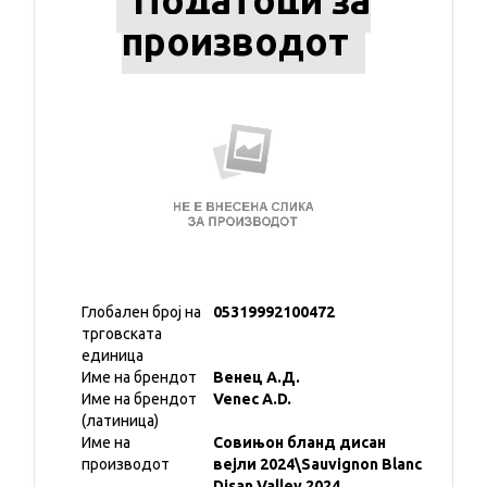
Податоци за
производот
Глобален број на
05319992100472
трговската
единица
Име на брендот
Венец А.Д.
Име на брендот
Venec A.D.
(латиница)
Име на
Совињон бланд дисан
производот
вејли 2024\Sauvignon Blanc
Disan Valley 2024