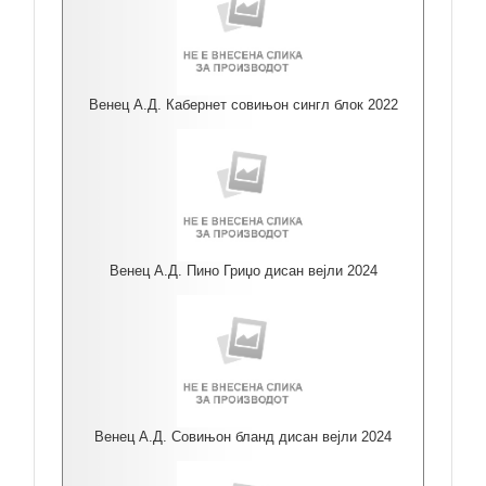
Венец А.Д. Кабернет совињон сингл блок 2022
Венец А.Д. Пино Гриџо дисан вејли 2024
Венец А.Д. Совињон бланд дисан вејли 2024