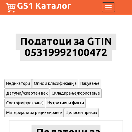
GS1 Каталог
Toggle
navigation
Податоци за GTIN
05319992100472
Индикатори
Опис и класификација
Пакување
Датуми/животен век
Складирање/користење
Состојки(прехрана)
Нутритивни факти
Материјали за рециклирање
Целосен приказ