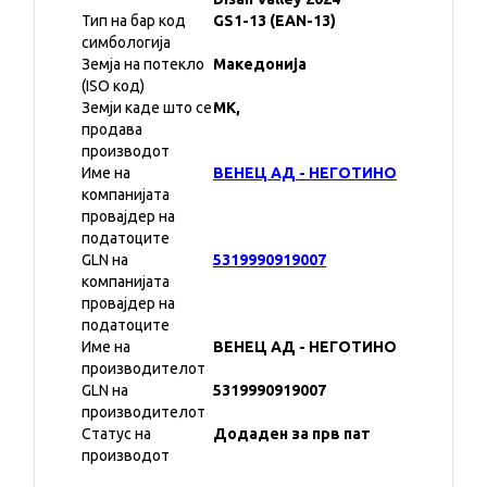
Тип на бар код
GS1-13 (EAN-13)
симбологија
Земја на потекло
Македонија
(ISO код)
Земји каде што се
MK,
продава
производот
Име на
ВЕНЕЦ АД - НЕГОТИНО
компанијата
провајдер на
податоците
GLN на
5319990919007
компанијата
провајдер на
податоците
Име на
ВЕНЕЦ АД - НЕГОТИНО
производителот
GLN на
5319990919007
производителот
Статус на
Додаден за прв пат
производот