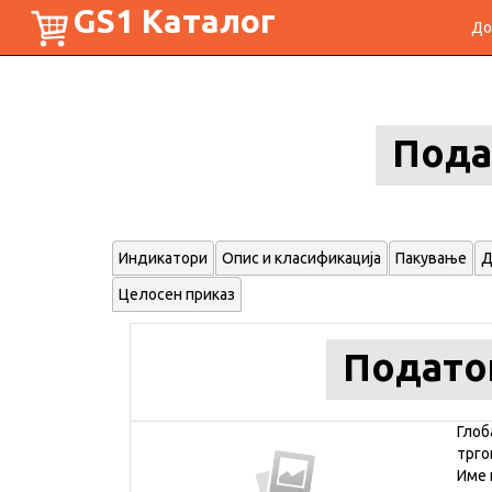
GS1 Каталог
До
Пода
Индикатори
Опис и класификација
Пакување
Д
Целосен приказ
Подато
Глоб
трго
Име 