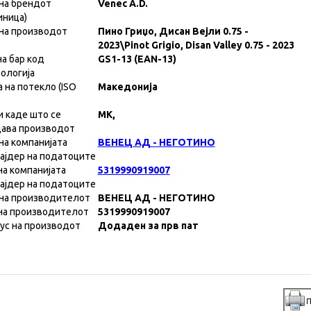
на брендот
Venec A.D.
иница)
на производот
Пино Гриџо, Дисан Вејли 0.75 -
2023\Pinot Grigio, Disan Valley 0.75 - 2023
на бар код
GS1-13 (EAN-13)
ологија
а на потекло (ISO
Македонија
и каде што се
MK,
ава производот
на компанијата
ВЕНЕЦ АД - НЕГОТИНО
ајдер на податоците
на компанијата
5319990919007
ајдер на податоците
на производителот
ВЕНЕЦ АД - НЕГОТИНО
на производителот
5319990919007
ус на производот
Додаден за прв пат