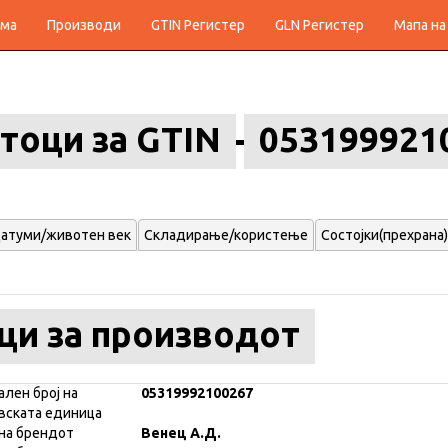
ма
Производи
GTIN Регистер
GLN Регистер
Мапа на
тоци за GTIN
053199921
атуми/животен век
Складирање/користење
Состојки(прехрана)
ци за производот
ален број на
05319992100267
вската единица
на брендот
Венец А.Д.