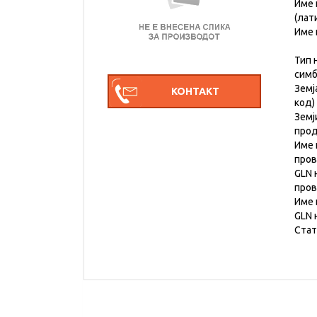
Име 
(лат
Име 
Тип 
симб
Земј
код)
Земј
прод
Име 
пров
GLN 
пров
Име 
GLN 
Стат