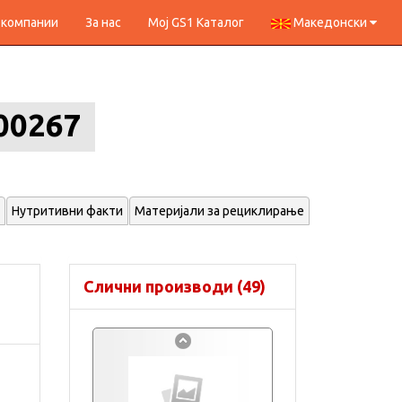
 компании
За нас
Мој GS1 Каталог
Македонски
00267
Нутритивни факти
Материјали за рециклирање
Слични производи (49)