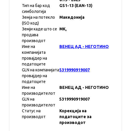
Тип на бар код
GS1-13 (EAN-13)
симбологија
Земја на потекло
Македонија
(ISO код)
Земји каде што се
MK,
продава
производот
Име на
ВЕНЕЦ АД - НЕГОТИНО
компанијата
провајдер на
податоците
GLN на компанијата
5319990919007
провајдер на
податоците
Име на
ВЕНЕЦ АД - НЕГОТИНО
производителот
GLN на
5319990919007
производителот
Статус на
Корекција на
производот
податоците за
производот