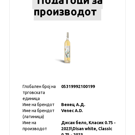
Податоци за
производот
Глобален број на
05319992100199
трговската
единица
Име на брендот
Венец А.Д.
Име на брендот
Venec A.D.
(латиница)
Име на
Дисан бело, Класик 0.75 -
производот
2023\Disan white, Classic
0.75 - 2023