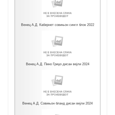
Венец А.Д. Кабернет совињон сингл блок 2022
Венец А.Д. Пино Гриџо дисан вејли 2024
Венец А.Д. Совињон бланд дисан вејли 2024