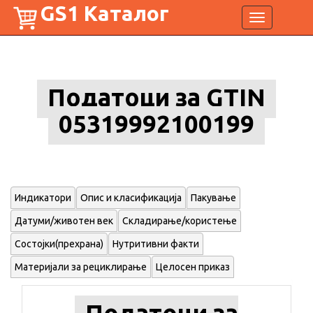
GS1 Каталог
Toggle
navigation
Податоци за GTIN
05319992100199
Индикатори
Опис и класификација
Пакување
Датуми/животен век
Складирање/користење
Состојки(прехрана)
Нутритивни факти
Материјали за рециклирање
Целосен приказ