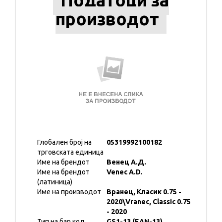
Податоци за
производот
Глобален број на
05319992100182
трговската единица
Име на брендот
Венец А.Д.
Име на брендот
Venec A.D.
(латиница)
Име на производот
Вранец, Класик 0.75 -
2020\Vranec, Classic 0.75
- 2020
Тип на бар код
GS1-13 (EAN-13)