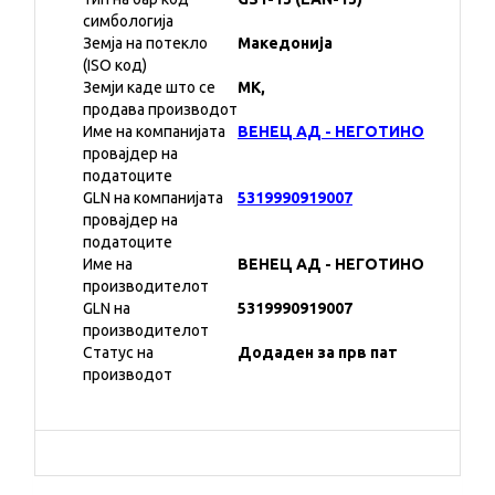
симбологија
Земја на потекло
Македонија
(ISO код)
Земји каде што се
MK,
продава производот
Име на компанијата
ВЕНЕЦ АД - НЕГОТИНО
провајдер на
податоците
GLN на компанијата
5319990919007
провајдер на
податоците
Име на
ВЕНЕЦ АД - НЕГОТИНО
производителот
GLN на
5319990919007
производителот
Статус на
Додаден за прв пат
производот