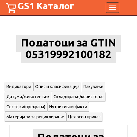
GS1 Каталог
Toggle
navigation
Податоци за GTIN
05319992100182
Индикатори
Опис и класификација
Пакување
Датуми/животен век
Складирање/користење
Состојки(прехрана)
Нутритивни факти
Материјали за рециклирање
Целосен приказ