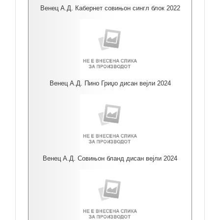
Венец А.Д. Кабернет совињон сингл блок 2022
Венец А.Д. Пино Гриџо дисан вејли 2024
Венец А.Д. Совињон бланд дисан вејли 2024