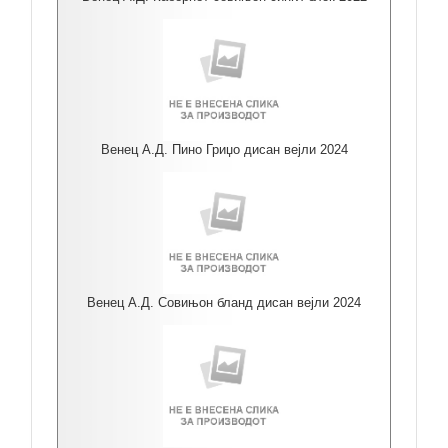
Венец А.Д. Пино Гриџо дисан вејли 2024
Венец А.Д. Совињон бланд дисан вејли 2024