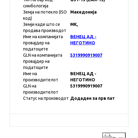
симбологија
Земја на потекло (ISO
Македонија
код)
Земји каде што се
MK,
продава производот
Име на компанијата
ВЕНЕЦ АД -
провајдер на
НЕГОТИНО
податоците
GLN на компанијата
5319990919007
провајдер на
податоците
Име на
ВЕНЕЦ АД -
производителот
НЕГОТИНО
GLN на
5319990919007
производителот
Статус на производот
Додаден за прв пат