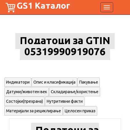
GS1 Каталог
Toggle
navigation
Податоци за GTIN
05319990919076
Индикатори
Опис и класификација
Пакување
Датуми/животен век
Складирање/користење
Состојки(прехрана)
Нутритивни факти
Материјали за рециклирање
Целосен приказ