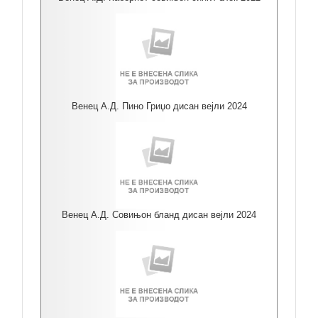
Венец А.Д. Пино Гриџо дисан вејли 2024
Венец А.Д. Совињон бланд дисан вејли 2024