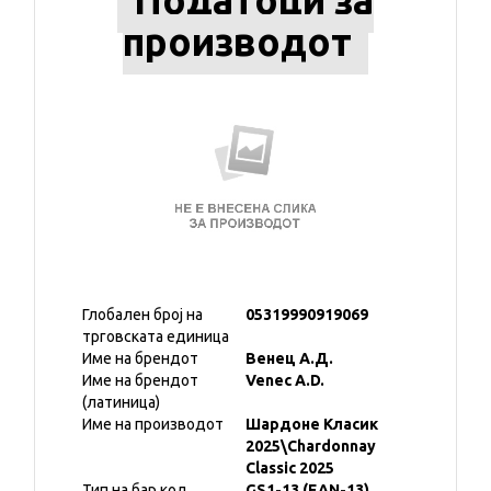
Податоци за
производот
Глобален број на
05319990919069
трговската единица
Име на брендот
Венец А.Д.
Име на брендот
Venec A.D.
(латиница)
Име на производот
Шардоне Класик
2025\Chardonnay
Classic 2025
Тип на бар код
GS1-13 (EAN-13)