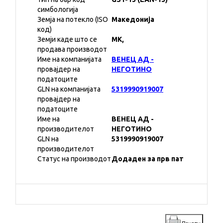
симбологија
Земја на потекло (ISO
Македонија
код)
Земји каде што се
MK,
продава производот
Име на компанијата
ВЕНЕЦ АД -
провајдер на
НЕГОТИНО
податоците
GLN на компанијата
5319990919007
провајдер на
податоците
Име на
ВЕНЕЦ АД -
производителот
НЕГОТИНО
GLN на
5319990919007
производителот
Статус на производот
Додаден за прв пат