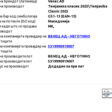
на брендот (латиница)
Venec AD
на производот
Темјаника класик 2025\Temjanika
Classic 2025
на бар код симбологија
GS1-13 (EAN-13)
а на потекло (ISO код)
Македонија
и каде што се продава
MK,
изводот
на компанијата провајдер на
ВЕНЕЦ АД - НЕГОТИНО
атоците
на компанијата провајдер на
5319990919007
атоците
на производителот
ВЕНЕЦ АД - НЕГОТИНО
на производителот
5319990919007
ус на производот
Додаден за прв пат