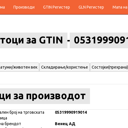
ма
Производи
GTIN Регистер
GLN Регистер
Мапа на
тоци за GTIN
053199909
атуми/животен век
Складирање/користење
Состојки(прехрана)
ци за производот
ален број на трговската
05319990919014
ница
на брендот
Венец АД