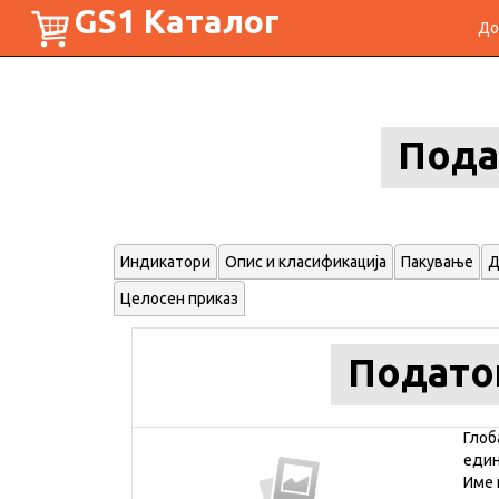
GS1 Каталог
До
Пода
Индикатори
Опис и класификација
Пакување
Д
Целосен приказ
Подато
Глоб
еди
Име 