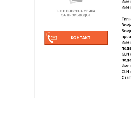
Име 
Име 
Тип 
Земј
Земј
про
Име 
под
GLN 
под
Име 
GLN 
Стат