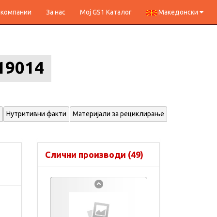
 компании
За нас
Мој GS1 Каталог
Македонски
19014
Нутритивни факти
Материјали за рециклирање
Слични производи (49)