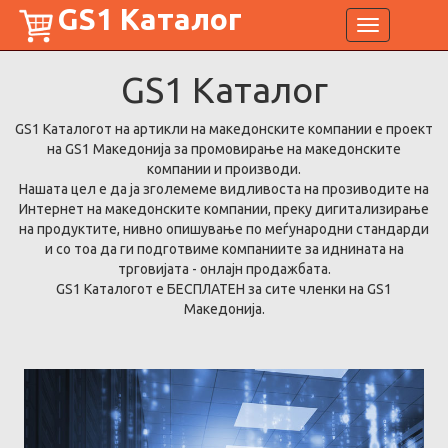
GS1 Каталог
Toggle
navigation
GS1
Каталог
GS1 Каталогот на артикли на македонските компании е проект
на GS1 Македонија за промовирање на македонските
компании и производи.
Нашата цел е да ја зголемеме видливоста на прозиводите на
Интернет на македонските компании, преку дигитализирање
на продуктите, нивно опишување по меѓународни стандарди
и со тоа да ги подготвиме компаниите за иднината на
трговијата - онлајн продажбата.
GS1 Каталогот е БЕСПЛАТЕН за сите членки на GS1
Македонија.