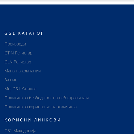
GS1 КАТАЛОГ
Производи
GTIN Регистар
GLN Регистар
Мапа на компании
За нас
Мој GS1 Каталог
Политика за безбедност на веб страницата
Политика за користење на колачиња
КОРИСНИ ЛИНКОВИ
GS1 Македонија