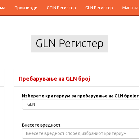
ма
Производи
GTIN Регистер
GLN Регистер
Мапа на
GLN Регистер
Пребарување на GLN број
Изберете критериум за пребарување на GLN бројот
Внесете вредност: