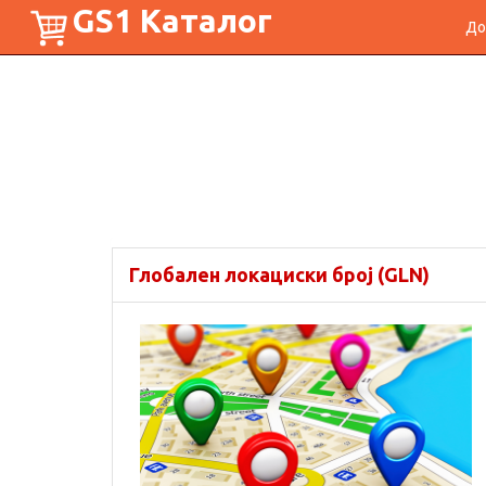
GS1 Каталог
До
Глобален локациски број (GLN)