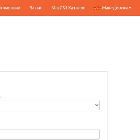
 компании
За нас
Мој GS1 Каталог
Македонски
: