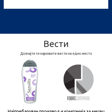
Вести
Дознајте ги најновите вести на едно место
Најпребаруван производ и компанија за месец