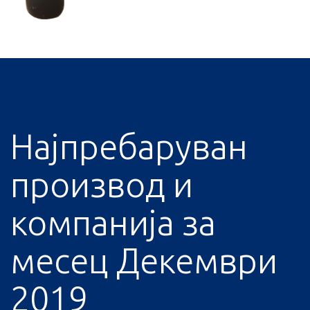
Најпребаруван
производ и
компанија за
месец Декември
2019