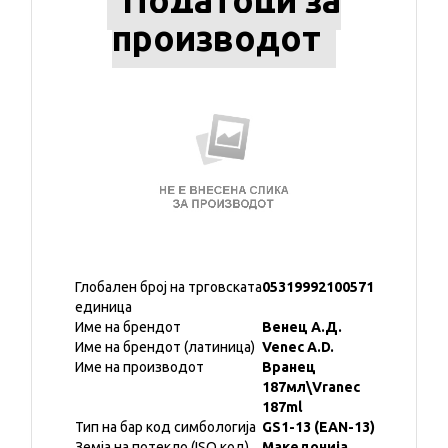
Податоци за
производот
Глобален број на трговската
05319992100571
единица
Име на брендот
Венец А.Д.
Име на брендот (латиница)
Venec A.D.
Име на производот
Вранец
187мл\Vranec
187ml
Тип на бар код симбологија
GS1-13 (EAN-13)
Земја на потекло (ISO код)
Македонија