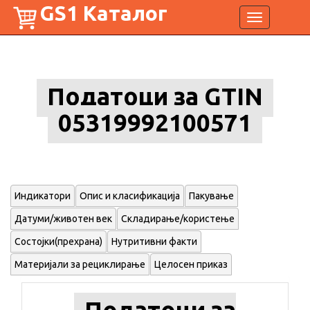
GS1 Каталог
Toggle
navigation
Податоци за GTIN
05319992100571
Индикатори
Опис и класификација
Пакување
Датуми/животен век
Складирање/користење
Состојки(прехрана)
Нутритивни факти
Материјали за рециклирање
Целосен приказ