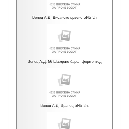
Венец А.Д. Дисанско црвено БИБ 3л
Венец А.Д. 56 Шардоне барел ферментед
Венец А.Д. Вранец БИБ 3л.