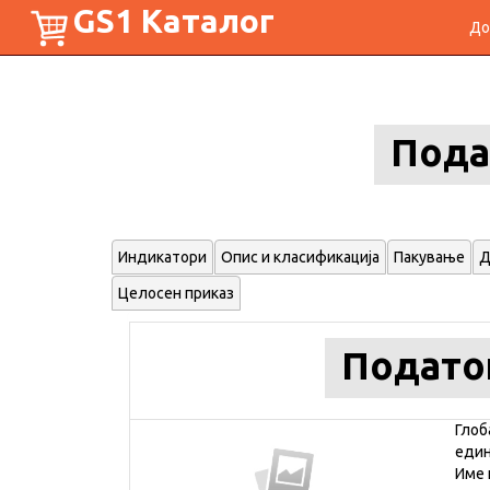
GS1 Каталог
До
Пода
Индикатори
Опис и класификација
Пакување
Д
Целосен приказ
Подато
Глоб
еди
Име 