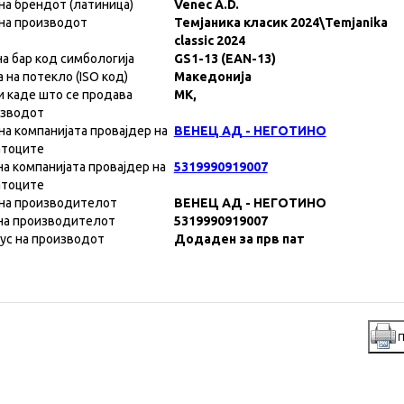
на брендот (латиница)
Venec A.D.
на производот
Темјаника класик 2024\Temjanika
classic 2024
на бар код симбологија
GS1-13 (EAN-13)
а на потекло (ISO код)
Македонија
и каде што се продава
MK,
изводот
на компанијата провајдер на
ВЕНЕЦ АД - НЕГОТИНО
атоците
на компанијата провајдер на
5319990919007
атоците
на производителот
ВЕНЕЦ АД - НЕГОТИНО
на производителот
5319990919007
ус на производот
Додаден за прв пат