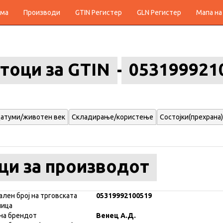
ма
Производи
GTIN Регистер
GLN Регистер
Мапа на
тоци за GTIN
053199921
атуми/животен век
Складирање/користење
Состојки(прехрана)
ци за производот
ален број на трговската
05319992100519
ница
на брендот
Венец А.Д.