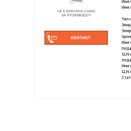
Име 
Име 
Тип 
Земј
Земј
про
Име 
под
GLN 
под
Име 
GLN 
Стат