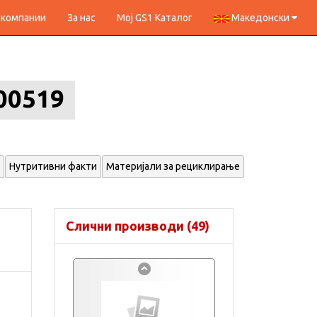
 компании
За нас
Мој GS1 Каталог
Македонски
00519
Нутритивни факти
Материјали за рециклирање
Слични производи (49)