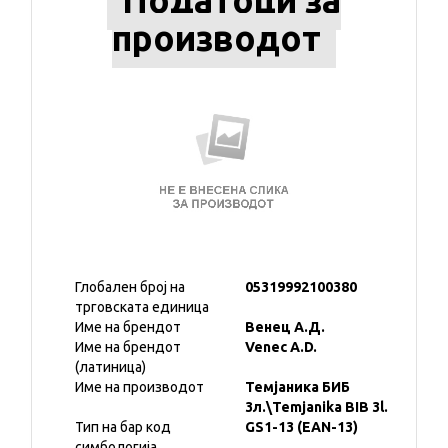
Податоци за
производот
Глобален број на
05319992100380
трговската единица
Име на брендот
Венец А.Д.
Име на брендот
Venec A.D.
(латиница)
Име на производот
Темјаника БИБ
3л.\Temjanika BIB 3l.
Тип на бар код
GS1-13 (EAN-13)
симбологија