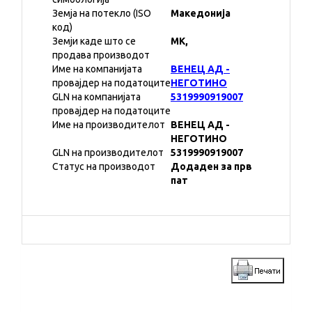
Земја на потекло (ISO
Македонија
код)
Земји каде што се
MK,
продава производот
Име на компанијата
ВЕНЕЦ АД -
провајдер на податоците
НЕГОТИНО
GLN на компанијата
5319990919007
провајдер на податоците
Име на производителот
ВЕНЕЦ АД -
НЕГОТИНО
GLN на производителот
5319990919007
Статус на производот
Додаден за прв
пат