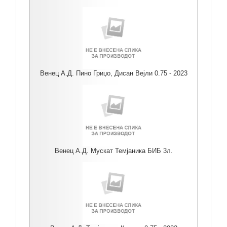
Венец А.Д. Пино Гриџо, Дисан Вејли 0.75 - 2023
Венец А.Д. Мускат Темјаника БИБ 3л.