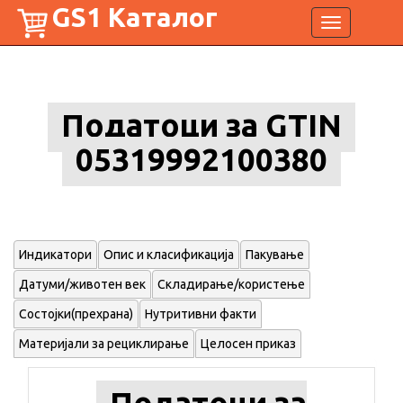
GS1 Каталог
Toggle
navigation
Податоци за GTIN
05319992100380
Индикатори
Опис и класификација
Пакување
Датуми/животен век
Складирање/користење
Состојки(прехрана)
Нутритивни факти
Материјали за рециклирање
Целосен приказ