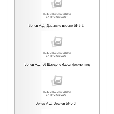
Венец А.Д. Дисанско црвено БИБ 3л
Венец А.Д. 56 Шардоне барел ферментед
Венец А.Д. Вранец БИБ 3л.