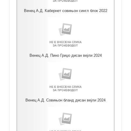
Венец А.Д. Кабернет совињон сингл блок 2022
Венец А.Д. Пино Гриџо дисан вејли 2024
Венец А.Д. Совињон бланд дисан вејли 2024