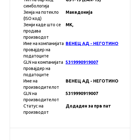
симбологија
Земја на потекло
Македонија
(ISO код)
Земји каде што се
MK,
продава
производот
Име на компанијата
ВЕНЕЦ АД - НЕГОТИНО
провајдер на
податоците
GLN на компанијата
5319990919007
провајдер на
податоците
Име на
ВЕНЕЦ АД - НЕГОТИНО
производителот
GLN на
5319990919007
производителот
Статус на
Додаден за прв пат
производот