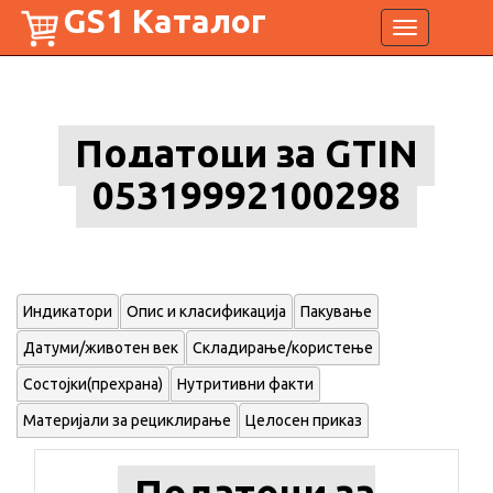
GS1 Каталог
Toggle
navigation
Податоци за GTIN
05319992100298
Индикатори
Опис и класификација
Пакување
Датуми/животен век
Складирање/користење
Состојки(прехрана)
Нутритивни факти
Материјали за рециклирање
Целосен приказ