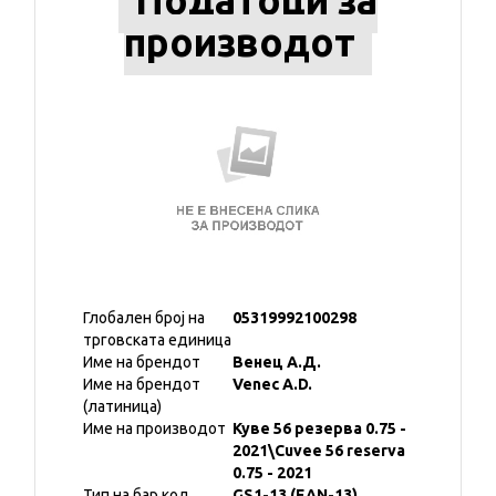
Податоци за
производот
Глобален број на
05319992100298
трговската единица
Име на брендот
Венец А.Д.
Име на брендот
Venec A.D.
(латиница)
Име на производот
Куве 56 резерва 0.75 -
2021\Cuvee 56 reserva
0.75 - 2021
Тип на бар код
GS1-13 (EAN-13)