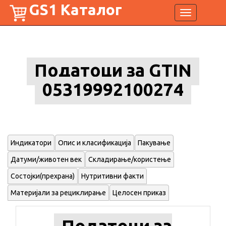
GS1 Каталог
Toggle
navigation
Податоци за GTIN
05319992100274
Индикатори
Опис и класификација
Пакување
Датуми/животен век
Складирање/користење
Состојки(прехрана)
Нутритивни факти
Материјали за рециклирање
Целосен приказ