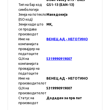
Тип на бар код
GS1-13 (EAN-13)
симбологија
Земја на потекло
Македонија
(ISO код)
Земји каде што
MK,
се продава
производот
Име на
ВЕНЕЦ АД - НЕГОТИНО
компанијата
провајдер на
податоците
GLN на
5319990919007
компанијата
провајдер на
податоците
Име на
ВЕНЕЦ АД - НЕГОТИНО
производителот
GLN на
5319990919007
производителот
Статус на
Додаден за прв пат
производот