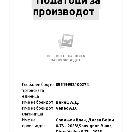
Податоци за
производот
Глобален број на
05319992100274
трговската
единица
Име на брендот
Венец А.Д.
Име на брендот
Venec A.D.
(латиница)
Име на
Совињон блан, Дисан Вејли
производот
0.75 - 2023\Sauvignon Blanc,
Disan Valley 0.75 - 2023