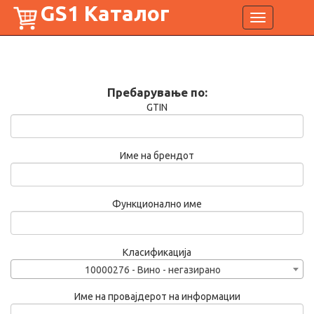
GS1 Каталог
Toggle
navigation
Пребарување по:
GTIN
Име на брендот
Функционално име
Класификација
10000276 - Вино - негазирано
Име на провајдерот на информации