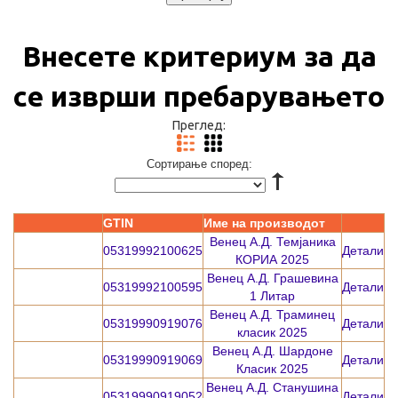
Внесете критериум за да
се изврши пребарувањето
Преглед:
Сортирање според:
GTIN
Име на производот
Венец А.Д. Темјаника
05319992100625
Детали
КОРИА 2025
Венец А.Д. Грашевина
05319992100595
Детали
1 Литар
Венец А.Д. Траминец
05319990919076
Детали
класик 2025
Венец А.Д. Шардоне
05319990919069
Детали
Класик 2025
Венец А.Д. Станушина
05319990919052
Детали