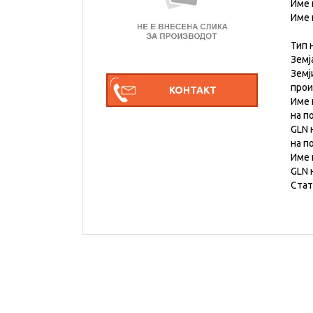
Име 
Име 
Тип 
Земј
Земј
про
Име 
на п
GLN 
на п
Име 
GLN 
Стат