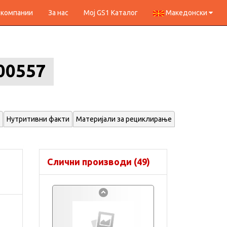
 компании
За нас
Мој GS1 Каталог
Македонски
00557
Нутритивни факти
Материјали за рециклирање
Слични производи (49)