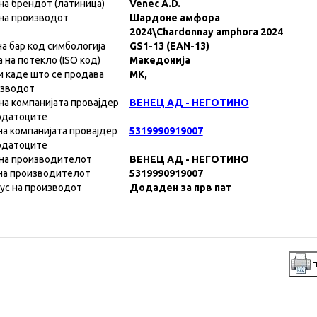
на брендот (латиница)
Venec A.D.
на производот
Шардоне амфора
2024\Chardonnay amphora 2024
на бар код симбологија
GS1-13 (EAN-13)
а на потекло (ISO код)
Македонија
и каде што се продава
MK,
изводот
на компанијата провајдер
ВЕНЕЦ АД - НЕГОТИНО
одатоците
на компанијата провајдер
5319990919007
одатоците
на производителот
ВЕНЕЦ АД - НЕГОТИНО
на производителот
5319990919007
ус на производот
Додаден за прв пат