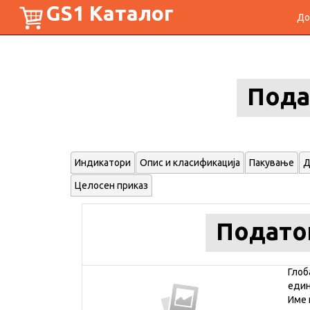
GS1 Каталог
До
Пода
Индикатори
Опис и класификација
Пакување
Д
Целосен приказ
Подато
Глоб
еди
Име 