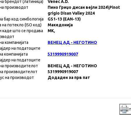
на брендот (латиница)
Venec A.D.
на производот
Пино Гриџо дисан вејли 2024\Pinot
grigio Disan Valley 2024
на бар код симбологија
GS1-13 (EAN-13)
а на потекло (ISO код)
Македонија
и каде што се продава
MK,
изводот
на компанијата
ВЕНЕЦ АД - НЕГОТИНО
ајдер на податоците
на компанијата
5319990919007
ајдер на податоците
на производителот
ВЕНЕЦ АД - НЕГОТИНО
на производителот
5319990919007
ус на производот
Додаден за прв пат