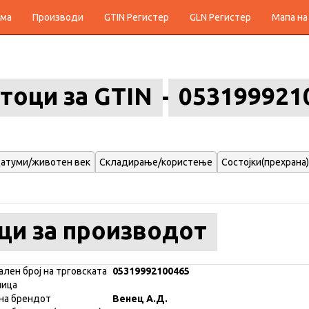
ма
Производи
GTIN Регистер
GLN Регистер
Мапа на
тоци за GTIN
053199921
атуми/животен век
Складирање/користење
Состојки(прехрана)
ци за производот
ален број на трговската
05319992100465
ница
на брендот
Венец А.Д.