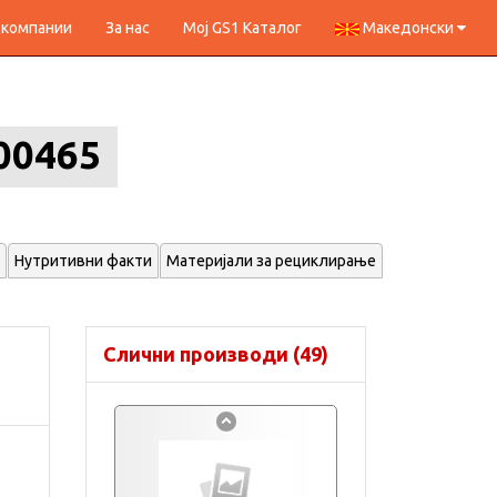
 компании
За нас
Мој GS1 Каталог
Македонски
00465
Нутритивни факти
Материјали за рециклирање
Слични производи (49)