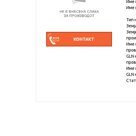
Име 
Име 
Тип 
Земј
Земј
про
Име 
пров
GLN 
пров
Име 
GLN 
Стат