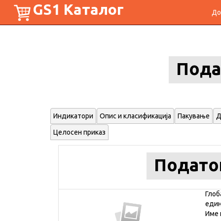
GS1 Каталог
До
Пода
Индикатори
Опис и класификација
Пакување
Д
Целосен приказ
Подато
Глоб
еди
Име 