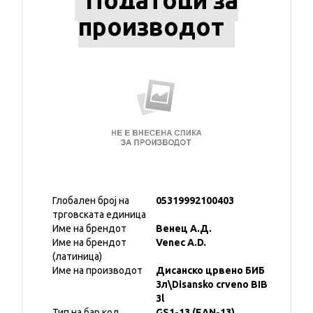
Податоци за
производот
Глобален број на
05319992100403
трговската единица
Име на брендот
Венец А.Д.
Име на брендот
Venec A.D.
(латиница)
Име на производот
Дисанско црвено БИБ
3л\Disansko crveno BIB
3l
Тип на бар код
GS1-13 (EAN-13)