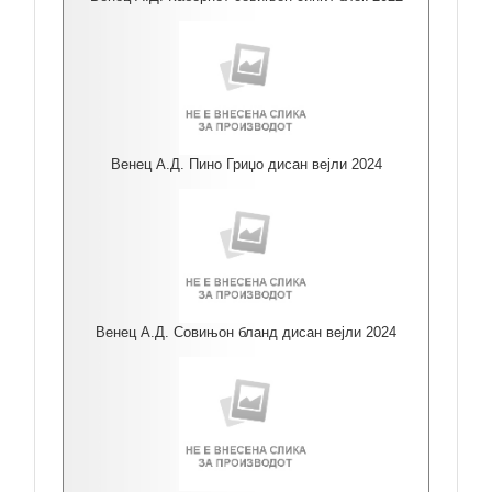
Венец А.Д. Пино Гриџо дисан вејли 2024
Венец А.Д. Совињон бланд дисан вејли 2024