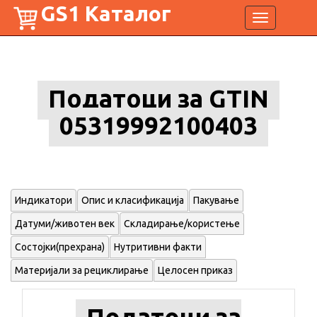
GS1 Каталог
Toggle
navigation
Податоци за GTIN
05319992100403
Индикатори
Опис и класификација
Пакување
Датуми/животен век
Складирање/користење
Состојки(прехрана)
Нутритивни факти
Материјали за рециклирање
Целосен приказ