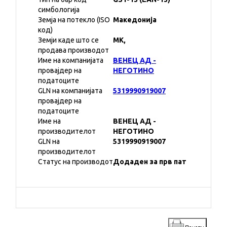
симбологија
Земја на потекло (ISO
Македонија
код)
Земји каде што се
MK,
продава производот
Име на компанијата
ВЕНЕЦ АД -
провајдер на
НЕГОТИНО
податоците
GLN на компанијата
5319990919007
провајдер на
податоците
Име на
ВЕНЕЦ АД -
производителот
НЕГОТИНО
GLN на
5319990919007
производителот
Статус на производот
Додаден за прв пат