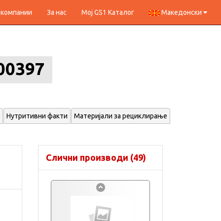
 компании
За нас
Мој GS1 Каталог
Македонски
00397
Нутритивни факти
Материјали за рециклирање
Слични производи (49)