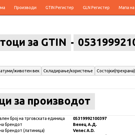
ма
Производи
GTIN Регистер
GLN Регистер
Мапа на
тоци за GTIN
053199921
атуми/животен век
Складирање/користење
Состојки(прехрана)
ци за производот
ален број на трговската единица
05319992100397
на брендот
Венец А.Д.
на брендот (латиница)
Venec A.D.