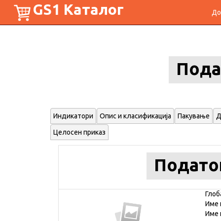
GS1 Каталог
До
Пода
Индикатори
Опис и класификација
Пакување
Д
Целосен приказ
Подато
Глоб
Име 
Име 