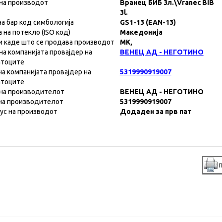
на производот
Вранец БИБ 3л.\Vranec BIB
3l.
на бар код симбологија
GS1-13 (EAN-13)
а на потекло (ISO код)
Македонија
и каде што се продава производот
MK,
на компанијата провајдер на
ВЕНЕЦ АД - НЕГОТИНО
атоците
на компанијата провајдер на
5319990919007
атоците
на производителот
ВЕНЕЦ АД - НЕГОТИНО
на производителот
5319990919007
ус на производот
Додаден за прв пат