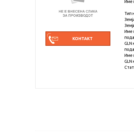
Име 
Тип 
Земј
Земј
Име 
под
GLN 
под
Име 
GLN 
Стат