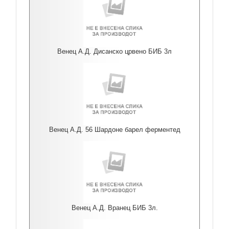
Венец А.Д. Дисанско црвено БИБ 3л
Венец А.Д. 56 Шардоне барел ферментед
Венец А.Д. Вранец БИБ 3л.