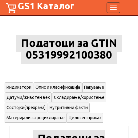
GS1 Каталог
Toggle
navigation
Податоци за GTIN
05319992100380
Индикатори
Опис и класификација
Пакување
Датуми/животен век
Складирање/користење
Состојки(прехрана)
Нутритивни факти
Материјали за рециклирање
Целосен приказ