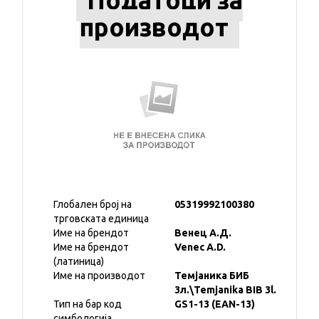
Податоци за
производот
Глобален број на
05319992100380
трговската единица
Име на брендот
Венец А.Д.
Име на брендот
Venec A.D.
(латиница)
Име на производот
Темјаника БИБ
3л.\Temjanika BIB 3l.
Тип на бар код
GS1-13 (EAN-13)
симбологија