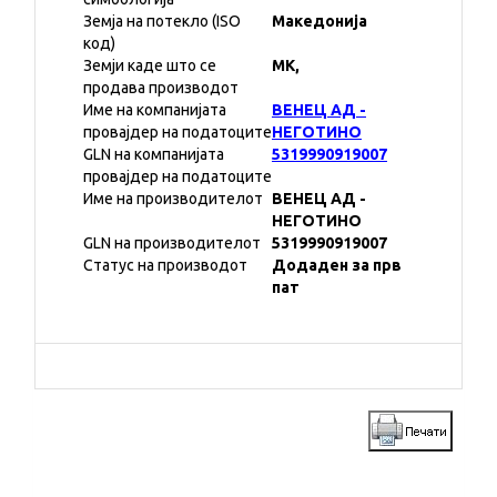
Земја на потекло (ISO
Македонија
код)
Земји каде што се
MK,
продава производот
Име на компанијата
ВЕНЕЦ АД -
провајдер на податоците
НЕГОТИНО
GLN на компанијата
5319990919007
провајдер на податоците
Име на производителот
ВЕНЕЦ АД -
НЕГОТИНО
GLN на производителот
5319990919007
Статус на производот
Додаден за прв
пат