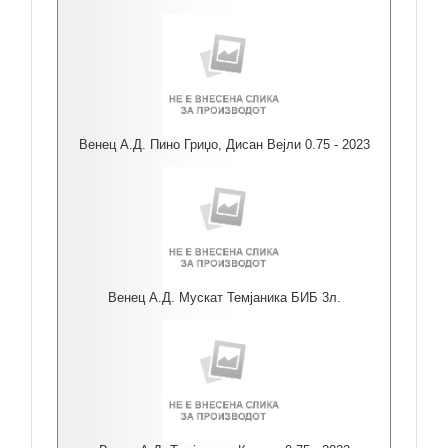
Венец А.Д. Пино Гриџо, Дисан Вејли 0.75 - 2023
Венец А.Д. Мускат Темјаника БИБ 3л.