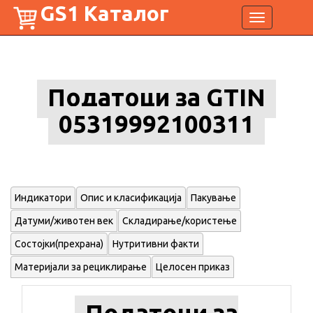
GS1 Каталог
Toggle
navigation
Податоци за GTIN
05319992100311
Индикатори
Опис и класификација
Пакување
Датуми/животен век
Складирање/користење
Состојки(прехрана)
Нутритивни факти
Материјали за рециклирање
Целосен приказ