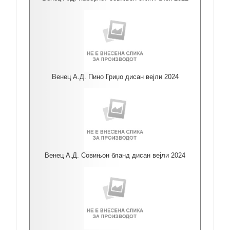
Венец А.Д. Пино Гриџо дисан вејли 2024
Венец А.Д. Совињон бланд дисан вејли 2024