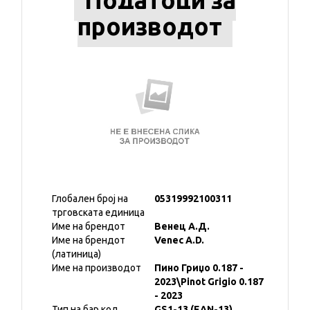
Податоци за
производот
Глобален број на
05319992100311
трговската единица
Име на брендот
Венец А.Д.
Име на брендот
Venec A.D.
(латиница)
Име на производот
Пино Гриџо 0.187 -
2023\Pinot Grigio 0.187
- 2023
Тип на бар код
GS1-13 (EAN-13)