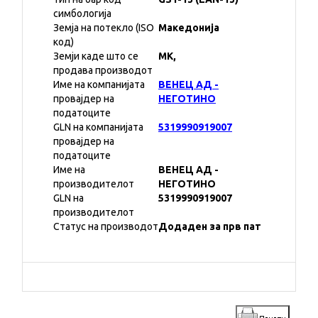
симбологија
Земја на потекло (ISO
Македонија
код)
Земји каде што се
MK,
продава производот
Име на компанијата
ВЕНЕЦ АД -
провајдер на
НЕГОТИНО
податоците
GLN на компанијата
5319990919007
провајдер на
податоците
Име на
ВЕНЕЦ АД -
производителот
НЕГОТИНО
GLN на
5319990919007
производителот
Статус на производот
Додаден за прв пат