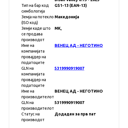
Тип на бар код
GS1-13 (EAN-13)
симбологија
Земја на потекло
Македонија
(ISO код)
Земји каде што
MK,
се продава
производот
Име на
ВЕНЕЦ АД - НЕГОТИНО
компанијата
провајдер на
податоците
GLN на
5319990919007
компанијата
провајдер на
податоците
Име на
ВЕНЕЦ АД - НЕГОТИНО
производителот
GLN на
5319990919007
производителот
Статус на
Додаден за прв пат
производот