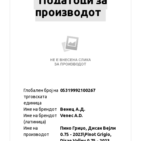
Податоци за
производот
Глобален број на
05319992100267
трговската
единица
Име на брендот
Венец А.Д.
Име на брендот
Venec A.D.
(латиница)
Име на
Пино Гриџо, Дисан Вејли
производот
0.75 - 2023\Pinot Grigio,
Disan Valley 0.75 - 2023