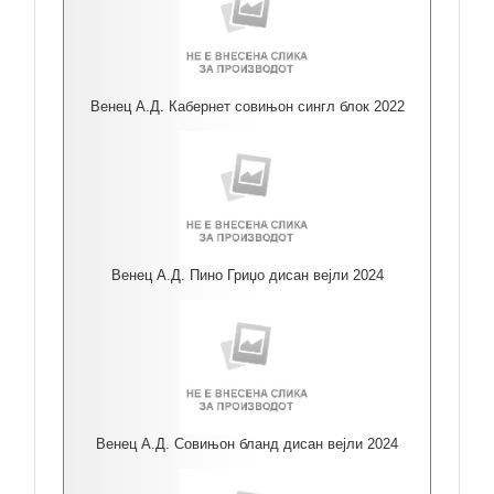
Венец А.Д. Кабернет совињон сингл блок 2022
Венец А.Д. Пино Гриџо дисан вејли 2024
Венец А.Д. Совињон бланд дисан вејли 2024