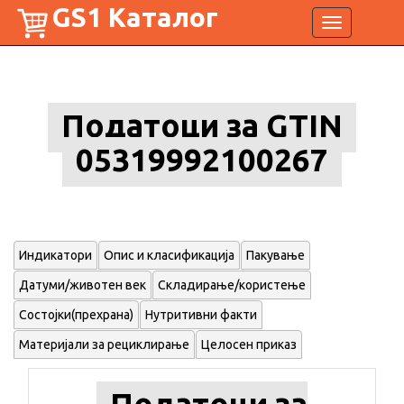
GS1 Каталог
Toggle
navigation
Податоци за GTIN
05319992100267
Индикатори
Опис и класификација
Пакување
Датуми/животен век
Складирање/користење
Состојки(прехрана)
Нутритивни факти
Материјали за рециклирање
Целосен приказ