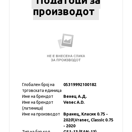
Податоци за
производот
Глобален број на
05319992100182
трговската единица
Име на брендот
Венец А.Д.
Име на брендот
Venec A.D.
(латиница)
Име на производот
Вранец, Класик 0.75 -
2020\Vranec, Classic 0.75
- 2020
Тип на бар код
GS1-13 (EAN-13)