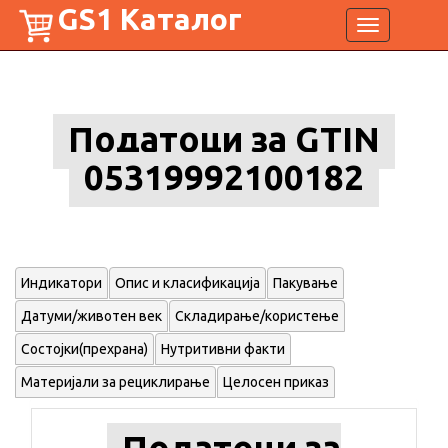
GS1 Каталог
Toggle
navigation
Податоци за GTIN
05319992100182
Индикатори
Опис и класификација
Пакување
Датуми/животен век
Складирање/користење
Состојки(прехрана)
Нутритивни факти
Материјали за рециклирање
Целосен приказ