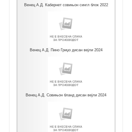
Венец А.Д. Кабернет совињон сингл блок 2022
Венец А.Д. Пино Гриџо дисан вејли 2024
Венец А.Д. Совињон бланд дисан вејли 2024