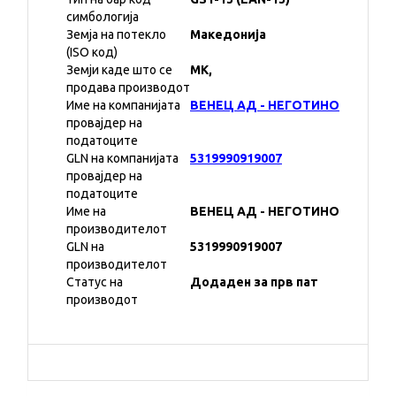
симбологија
Земја на потекло
Македонија
(ISO код)
Земји каде што се
MK,
продава производот
Име на компанијата
ВЕНЕЦ АД - НЕГОТИНО
провајдер на
податоците
GLN на компанијата
5319990919007
провајдер на
податоците
Име на
ВЕНЕЦ АД - НЕГОТИНО
производителот
GLN на
5319990919007
производителот
Статус на
Додаден за прв пат
производот