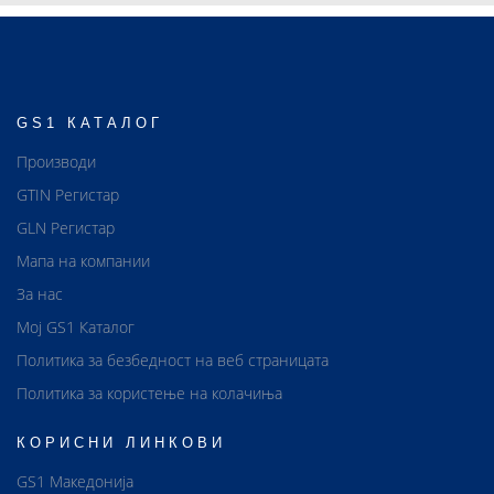
GS1 КАТАЛОГ
Производи
GTIN Регистар
GLN Регистар
Мапа на компании
За нас
Мој GS1 Каталог
Политика за безбедност на веб страницата
Политика за користење на колачиња
КОРИСНИ ЛИНКОВИ
GS1 Македонија