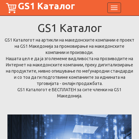
GS1 Каталог
Toggle
navigation
GS1
Каталог
GS1 Каталогот на артикли на македонските компании е проект
на GS1 Македонија за промовирање на македонските
компании и производи.
Нашата цел е да ја зголемеме видливоста на прозиводите на
Интернет на македонските компании, преку дигитализирање
на продуктите, нивно опишување по меѓународни стандарди
и со тоа да ги подготвиме компаниите за иднината на
трговијата - онлајн продажбата.
GS1 Каталогот е БЕСПЛАТЕН за сите членки на GS1
Македонија.