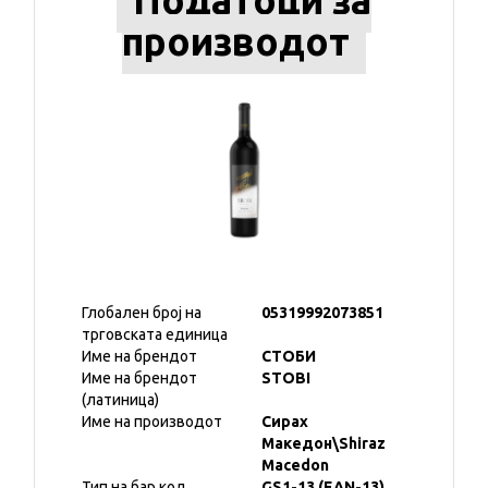
Податоци за
производот
Глобален број на
05319992073851
трговската единица
Име на брендот
СТОБИ
Име на брендот
STOBI
(латиница)
Име на производот
Сирах
Македон\Shiraz
Macedon
Тип на бар код
GS1-13 (EAN-13)