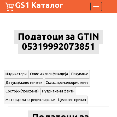
GS1 Каталог
Toggle
navigation
Податоци за GTIN
05319992073851
Индикатори
Опис и класификација
Пакување
Датуми/животен век
Складирање/користење
Состојки(прехрана)
Нутритивни факти
Материјали за рециклирање
Целосен приказ