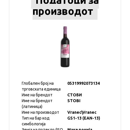
Податоци за
производот
Глобален број на
05319992073134
трговската единица
Име на брендот
СТОБИ
Име на брендот
STOBI
(латиница)
Име на производот
Vranec\Vranec
Тип на бар код
GS1-13 (EAN-13)
симбологија
Земја на потекло (ISO
Македонија