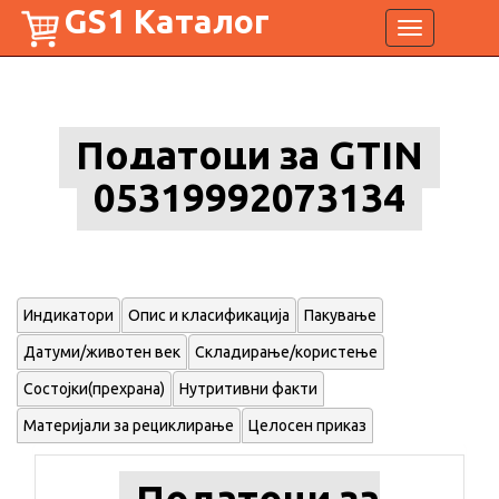
GS1 Каталог
Toggle
navigation
Податоци за GTIN
05319992073134
Индикатори
Опис и класификација
Пакување
Датуми/животен век
Складирање/користење
Состојки(прехрана)
Нутритивни факти
Материјали за рециклирање
Целосен приказ