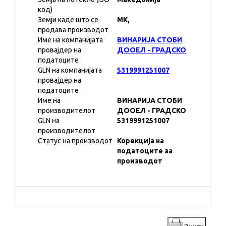
код)
Земји каде што се
MK,
продава производот
Име на компанијата
ВИНАРИЈА СТОБИ
провајдер на
ДООЕЛ - ГРАДСКО
податоците
GLN на компанијата
5319991251007
провајдер на
податоците
Име на
ВИНАРИЈА СТОБИ
производителот
ДООЕЛ - ГРАДСКО
GLN на
5319991251007
производителот
Статус на производот
Корекција на
податоците за
производот