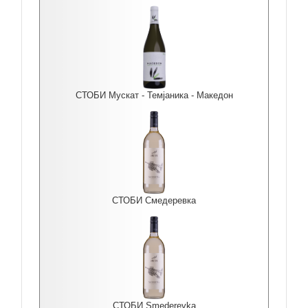
СТОБИ Мускат - Темјаника - Македон
СТОБИ Смедеревка
СТОБИ Smederevka