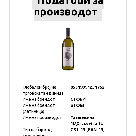
Податоци за
производот
Глобален број на
05319991251762
трговската единица
Име на брендот
СТОБИ
Име на брендот
STOBI
(латиница)
Име на производот
Грашевина
1L\Grasevina 1L
Тип на бар код
GS1-13 (EAN-13)
симбологија