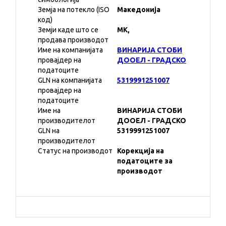
Земја на потекло (ISO
Македонија
код)
Земји каде што се
MK,
продава производот
Име на компанијата
ВИНАРИЈА СТОБИ
провајдер на
ДООЕЛ - ГРАДСКО
податоците
GLN на компанијата
5319991251007
провајдер на
податоците
Име на
ВИНАРИЈА СТОБИ
производителот
ДООЕЛ - ГРАДСКО
GLN на
5319991251007
производителот
Статус на производот
Корекција на
податоците за
производот