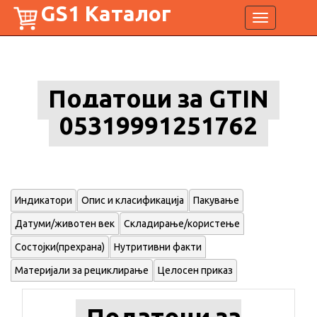
GS1 Каталог
Toggle
navigation
Податоци за GTIN
05319991251762
Индикатори
Опис и класификација
Пакување
Датуми/животен век
Складирање/користење
Состојки(прехрана)
Нутритивни факти
Материјали за рециклирање
Целосен приказ