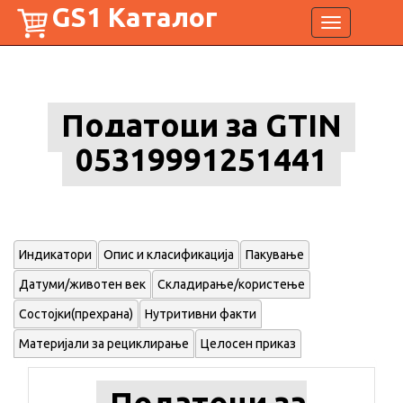
GS1 Каталог
Toggle
navigation
Податоци за GTIN
05319991251441
Индикатори
Опис и класификација
Пакување
Датуми/животен век
Складирање/користење
Состојки(прехрана)
Нутритивни факти
Материјали за рециклирање
Целосен приказ