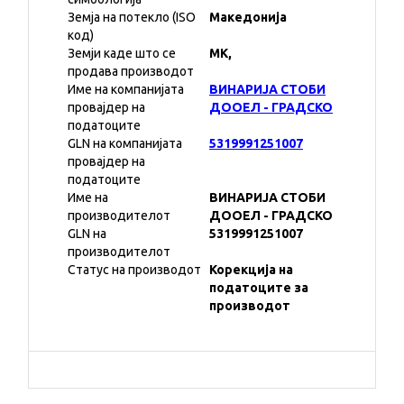
Земја на потекло (ISO
Македонија
код)
Земји каде што се
MK,
продава производот
Име на компанијата
ВИНАРИЈА СТОБИ
провајдер на
ДООЕЛ - ГРАДСКО
податоците
GLN на компанијата
5319991251007
провајдер на
податоците
Име на
ВИНАРИЈА СТОБИ
производителот
ДООЕЛ - ГРАДСКО
GLN на
5319991251007
производителот
Статус на производот
Корекција на
податоците за
производот