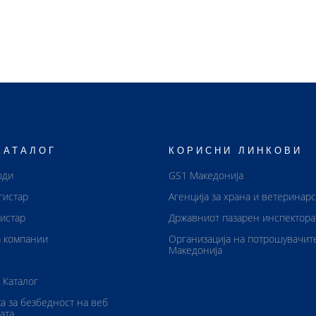
КАТАЛОГ
КОРИСНИ ЛИНКОВИ
оди
GS1 Македонија
гистар
Агенција за храна и ветеринар
истар
Државниот пазарен инспектора
 компании
Организација на потрошувачит
Македонија
 Каталог
а за безбедност на веб
ата