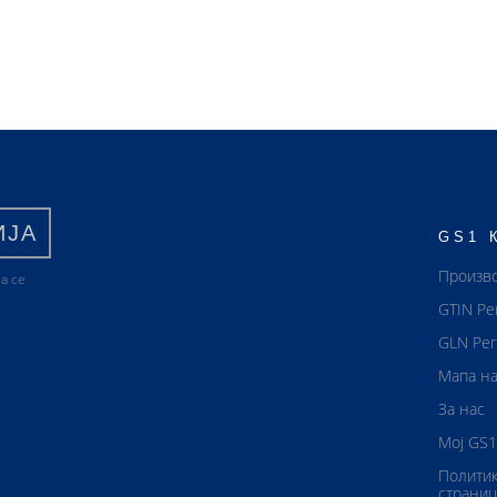
ИЈА
GS1 
Произв
а се
GTIN Ре
GLN Рег
Мапа на
За нас
Мој GS1
Политик
страниц