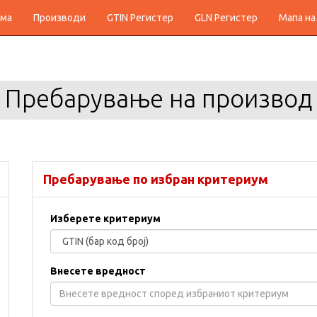
ма
Производи
GTIN Регистер
GLN Регистер
Мапа на
Пребарување на производ
Пребарување по избран критериум
Изберете критериум
Внесете вредност