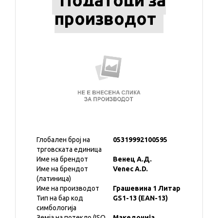
Податоци за
производот
Глобален број на
05319992100595
трговската единица
Име на брендот
Венец А.Д.
Име на брендот
Venec A.D.
(латиница)
Име на производот
Грашевина 1 Литар
Тип на бар код
GS1-13 (EAN-13)
симбологија
Земја на потекло (ISO
Македонија