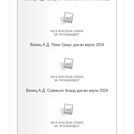
Венец А.Д. Пино Гриџо дисан вејли 2024
Венец А.Д. Совињон бланд дисан вејли 2024