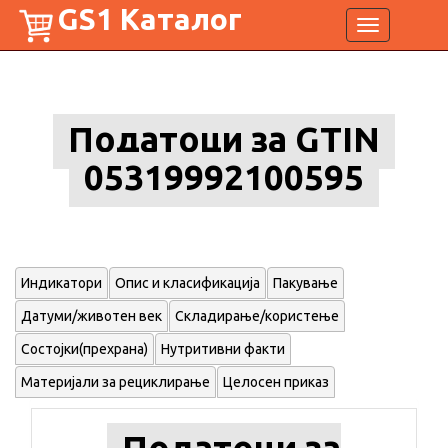
GS1 Каталог
Toggle
navigation
Податоци за GTIN
05319992100595
Индикатори
Опис и класификација
Пакување
Датуми/животен век
Складирање/користење
Состојки(прехрана)
Нутритивни факти
Материјали за рециклирање
Целосен приказ