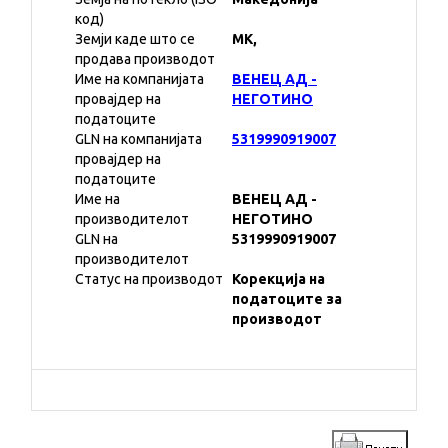
код)
Земји каде што се
MK,
продава производот
Име на компанијата
ВЕНЕЦ АД -
провајдер на
НЕГОТИНО
податоците
GLN на компанијата
5319990919007
провајдер на
податоците
Име на
ВЕНЕЦ АД -
производителот
НЕГОТИНО
GLN на
5319990919007
производителот
Статус на производот
Корекција на
податоците за
производот