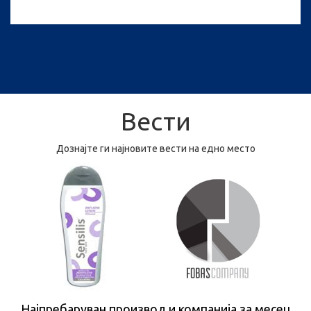
Вести
Дознајте ги најновите вести на едно место
Најпребаруван производ и компанија за месец