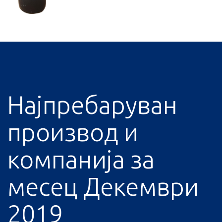
Најпребаруван
производ и
компанија за
месец Декември
2019