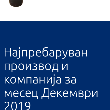
Најпребаруван
производ и
компанија за
месец Декември
2019