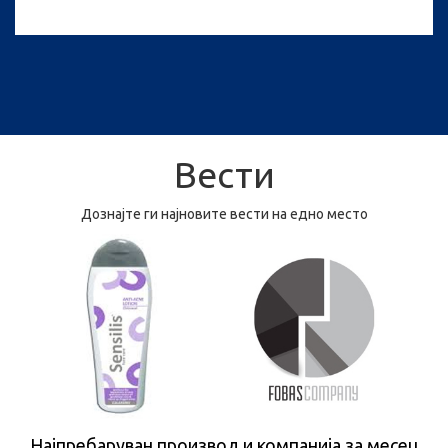
Вести
Дознајте ги најновите вести на едно место
Најпребаруван производ и компанија за месец