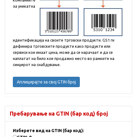
компаниите
за уникатна
идентификација на своите трговски продукти. GS1 ги
дефинира трговските продукти како продукти или
сервиси кои имаат цена, може да се нарачаат и да се
наплатат на било кое продажно место во рамките на
синџирот на снабдување.
Аплицирајте за свој GTIN број
Пребарување на GTIN (бар код) број
Изберете вид на GTIN (бар код):