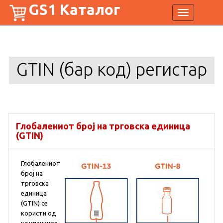
GS1 Каталог
Toggle
navigation
GTIN (бар код) регистар
Глобалениот број на трговска единица
(GTIN)
Глобалениот
број на
трговска
единица
(GTIN) се
користи од