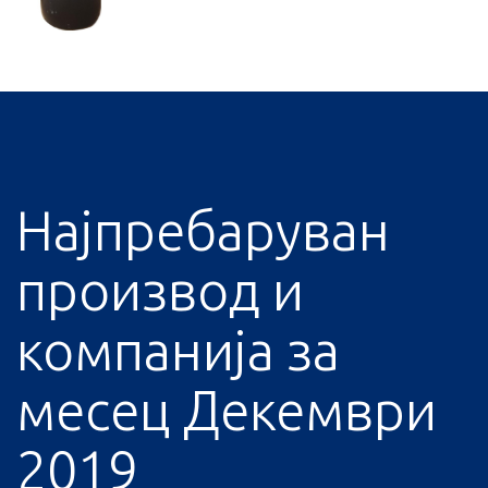
Најпребаруван
производ и
компанија за
месец Декември
2019