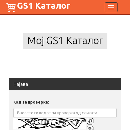
GS1 Каталог
Toggle
navigation
Мој GS1 Каталог
Најава
Код за проверка: