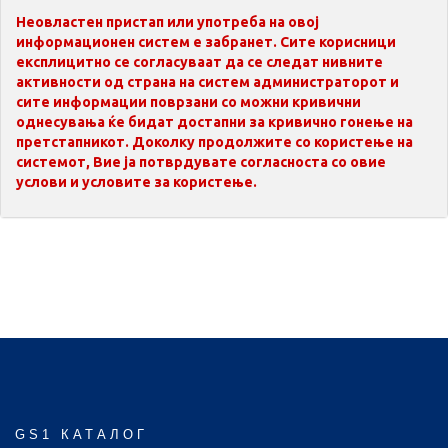
Неовластен пристап или употреба на овој
информационен систем е забранет. Сите корисници
експлицитно се согласуваат да се следат нивните
активности од страна на систем администраторот и
сите информации поврзани со можни кривични
однесувања ќе бидат достапни за кривично гонење на
претстапникот. Доколку продолжите со користење на
системот, Вие ја потврдувате согласноста со овие
услови и условите за користење.
GS1 КАТАЛОГ