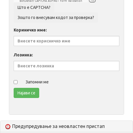
BotDetect CAPTCHA ASP.NET Form Validation
Кориничко име:
Лозинка:
Запомни ме
Предупредување за неовластен пристап