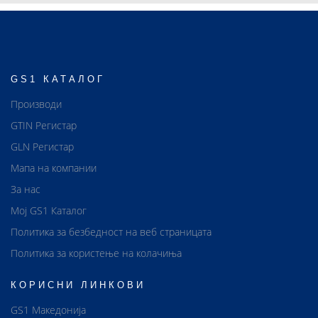
GS1 КАТАЛОГ
Производи
GTIN Регистар
GLN Регистар
Мапа на компании
За нас
Мој GS1 Каталог
Политика за безбедност на веб страницата
Политика за користење на колачиња
КОРИСНИ ЛИНКОВИ
GS1 Македонија