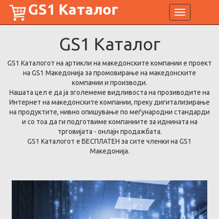
GS1 Каталог
Toggle
navigation
GS1
Каталог
GS1 Каталогот на артикли на македонските компании е проект
на GS1 Македонија за промовирање на македонските
компании и производи.
Нашата цел е да ја зголемеме видливоста на прозиводите на
Интернет на македонските компании, преку дигитализирање
на продуктите, нивно опишување по меѓународни стандарди
и со тоа да ги подготвиме компаниите за иднината на
трговијата - онлајн продажбата.
GS1 Каталогот е БЕСПЛАТЕН за сите членки на GS1
Македонија.