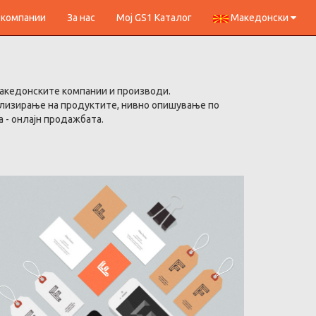
 компании
За нас
Мој GS1 Каталог
Македонски
македонските компании и производи.
ализирање на продуктите, нивно опишување по
 - онлајн продажбата.