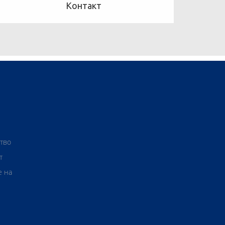
Контакт
ство
т
е на