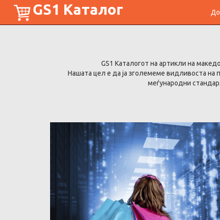
GS1 Каталог
До
GS1 Каталогот на артикли на макед
Нашата цел е да ја зголемеме видливоста на
меѓународни стандард