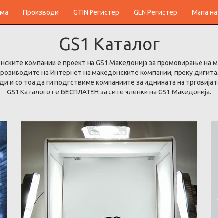
ма
Производи
GTIN Регистер
GLN Регистер
Мапа на
GS1
Каталог
онските компании е проект на GS1 Македонија за промовирање на 
 прозиводите на Интернет на македонските компании, преку дигит
и и со тоа да ги подготвиме компаниите за иднината на трговијата
GS1 Каталогот е БЕСПЛАТЕН за сите членки на GS1 Македонија.