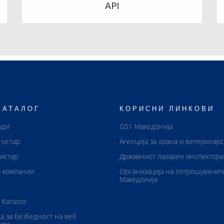
API
КАТАЛОГ
КОРИСНИ ЛИНКОВИ
оди
GS1 Македонија
гистар
Агенција за храна и ветеринар
истар
Државниот пазарен инспектора
 компании
Организација на потрошувачит
Македонија
 Каталог
а за безбедност на веб