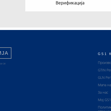
Верификација
ИЈА
GS1 
Произв
а се
GTIN Ре
GLN Рег
Мапа на
За нас
Мој GS1
Политик