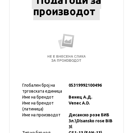
Податоци за
производот
Глобален број на
05319992100496
трговската единица
Име на брендот
Венец А.Д.
Име на брендот
Venec A.D.
(латиница)
Име на производот
Дисанско розе БИБ
3л.\Disansko rose BIB
3l
Тип на бар код
GS1-13 (EAN-13)