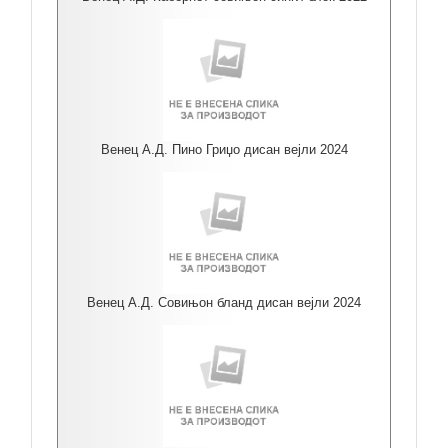
Венец А.Д. Пино Гриџо дисан вејли 2024
Венец А.Д. Совињон бланд дисан вејли 2024