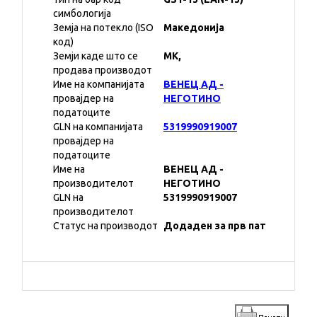
симбологија
Земја на потекло (ISO
Македонија
код)
Земји каде што се
MK,
продава производот
Име на компанијата
ВЕНЕЦ АД -
провајдер на
НЕГОТИНО
податоците
GLN на компанијата
5319990919007
провајдер на
податоците
Име на
ВЕНЕЦ АД -
производителот
НЕГОТИНО
GLN на
5319990919007
производителот
Статус на производот
Додаден за прв пат