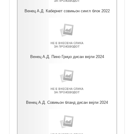
Венец А.Д. Кабернет совињон сингл блок 2022
Венец А.Д. Пино Гриџо дисан вејли 2024
Венец А.Д. Совињон бланд дисан вејли 2024