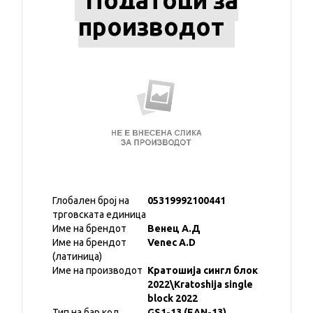
Податоци за
производот
Глобален број на
05319992100441
трговската единица
Име на брендот
Венец А.Д
Име на брендот
Venec A.D
(латиница)
Име на производот
Кратошија сингл блок
2022\Kratoshija single
block 2022
Тип на бар код
GS1-13 (EAN-13)