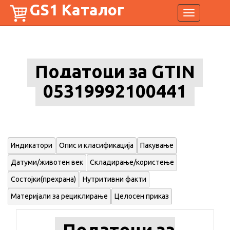
GS1 Каталог
Toggle
navigation
Податоци за GTIN
05319992100441
Индикатори
Опис и класификација
Пакување
Датуми/животен век
Складирање/користење
Состојки(прехрана)
Нутритивни факти
Материјали за рециклирање
Целосен приказ