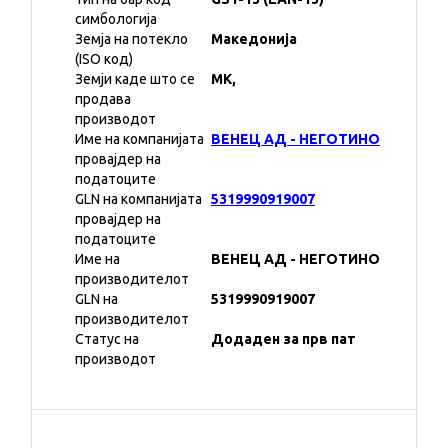
симбологија
Земја на потекло
Македонија
(ISO код)
Земји каде што се
MK,
продава
производот
Име на компанијата
ВЕНЕЦ АД - НЕГОТИНО
провајдер на
податоците
GLN на компанијата
5319990919007
провајдер на
податоците
Име на
ВЕНЕЦ АД - НЕГОТИНО
производителот
GLN на
5319990919007
производителот
Статус на
Додаден за прв пат
производот