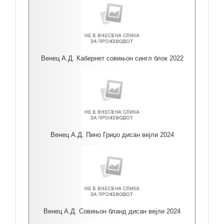
Венец А.Д. Кабернет совињон сингл блок 2022
Венец А.Д. Пино Гриџо дисан вејли 2024
Венец А.Д. Совињон бланд дисан вејли 2024