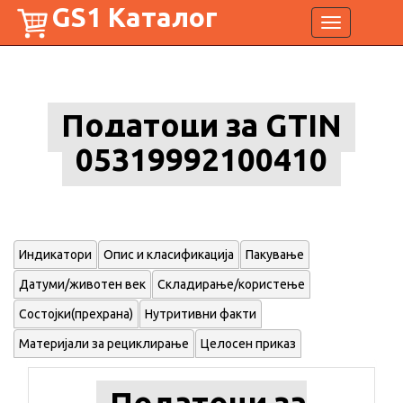
GS1 Каталог
Toggle
navigation
Податоци за GTIN
05319992100410
Индикатори
Опис и класификација
Пакување
Датуми/животен век
Складирање/користење
Состојки(прехрана)
Нутритивни факти
Материјали за рециклирање
Целосен приказ