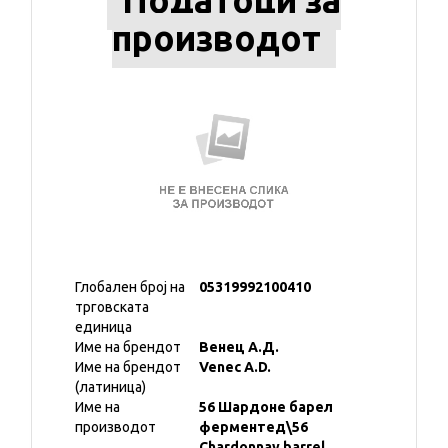
Податоци за
производот
Глобален број на
05319992100410
трговската
единица
Име на брендот
Венец А.Д.
Име на брендот
Venec A.D.
(латиница)
Име на
56 Шардоне барел
производот
ферментед\56
Chardonnay barrel