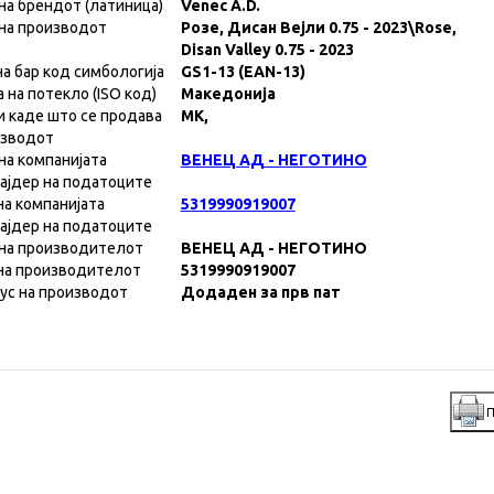
на брендот (латиница)
Venec A.D.
на производот
Розе, Дисан Вејли 0.75 - 2023\Rose,
Disan Valley 0.75 - 2023
на бар код симбологија
GS1-13 (EAN-13)
а на потекло (ISO код)
Македонија
и каде што се продава
MK,
изводот
на компанијата
ВЕНЕЦ АД - НЕГОТИНО
ајдер на податоците
на компанијата
5319990919007
ајдер на податоците
на производителот
ВЕНЕЦ АД - НЕГОТИНО
на производителот
5319990919007
ус на производот
Додаден за прв пат