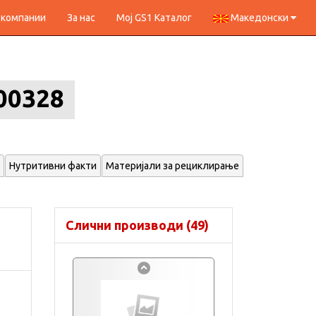
 компании
За нас
Мој GS1 Каталог
Македонски
00328
Нутритивни факти
Материјали за рециклирање
Слични производи (49)