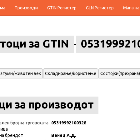
ма
Производи
GTIN Регистер
GLN Регистер
Мапа на
тоци за GTIN
053199921
атуми/животен век
Складирање/користење
Состојки(прехрана)
ци за производот
ален број на трговската
05319992100328
ница
на брендот
Венец А.Д.