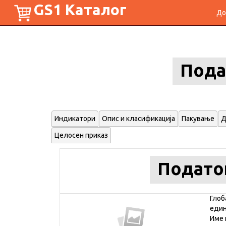
GS1 Каталог
До
Пода
Индикатори
Опис и класификација
Пакување
Д
Целосен приказ
Подато
Глоб
еди
Име 