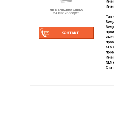
Име 
Име 
Тип 
Земј
Земј
про
Име 
пров
GLN 
пров
Име 
GLN 
Стат